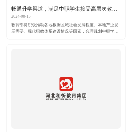
畅通升学渠道，满足中职学生接受高层次教育的需求
2024-08-13
教育部将积极推动各地根据区域社会发展程度、本地产业发
展需要、现代职教体系建设情况等因素，合理规划中职学校
和普通高中招生规模，继续办好中等职业教育。一是提升办
学条件。加大经费投入力度，实施职业学校办学条件达标工
程，加快补齐办学条件短板，启动中职“双优计划”，集中力
量建成一批具有示范引领作用的优质中等职业学校和优质专
业。二是畅通升学渠道。高质量发展本科层次职业教育，完
善职教高考制度，扩大职业本科、应用型本科在职教高考中
的招生计划，满足中职学生接受高层次教育的需求。