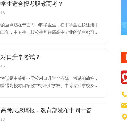
样学生适合报考职教高考？
-13
考的重点还在于面向中职毕业生，初中学生在校注册中
满三年，中专生、技校生和往届高中毕业的学生都可以
职教高考并不是只有差生报考，针对于偏科或文化课成
想的学生是最好的选择，学生可以通过职教高考考入大
深造。
是对口升学考试？
-13
学考试是中等职业学校对口升学全省统一考试的简称，
内普通高校对口招收中等职业学校、中等专业学校及技
毕业学生的考试招生形式。对口升学考试包括文化考试
考试两部分，采取全省统一命题、统一考试、统一评定
办法。
4年高考志愿填报，教育部发布十问十答
-13