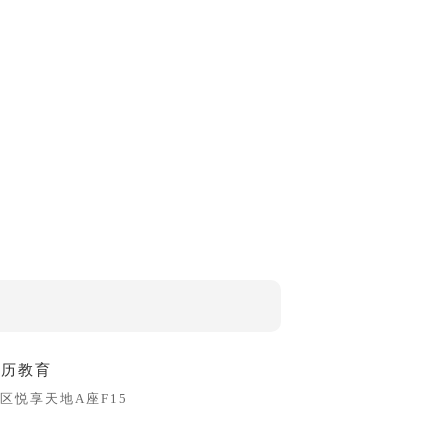
学历教育
区悦享天地A座F15